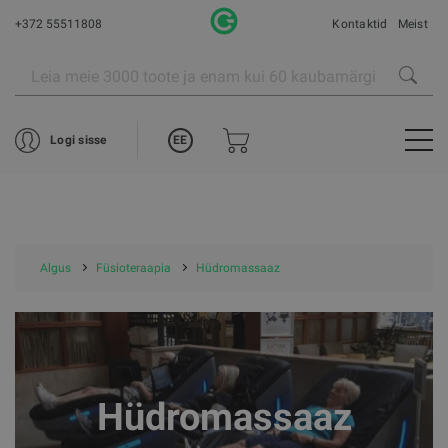
+372 55511808
Kontaktid
Meist
EE
Logi sisse
Algus
Füsioteraapia
Hüdromassaaz
Hüdromassaaz