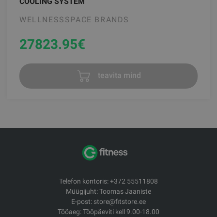
COOLING SYSTEM
WELLNESSSPACE BRANDS
27823.95
€
teavita mind
Telefon kontoris: +372 55511808
Müügijuht: Toomas Jaaniste
E-post: store@fitstore.ee
Tööaeg: Tööpäeviti kell 9.00-18.00