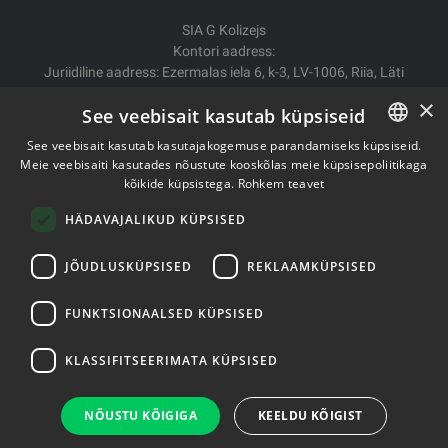
SIA G Kolizejs
Kontori aadress:
Juriidiline aadress: Ezermalas iela 6, k-3, LV-1006, Riia, Läti
Reg.nr. 44103017158 Mida ei. LV44103017158
×
See veebisait kasutab küpsiseid
A/S SEB Banka LV92UNLA0004007467819
See veebisait kasutab kasutajakogemuse parandamiseks küpsiseid.
Kauba tarne/Tagastamine
Meie veebisaiti kasutades nõustute kooskõlas meie küpsisepoliitikaga
ESTONIAN
Makse
kõikide küpsistega.
Rohkem teavet
Ostutingimused
ENGLISH
Kontaktid
HÄDAVAJALIKUD KÜPSISED
Privaatsuspoliitika
JÕUDLUSKÜPSISED
REKLAAMKÜPSISED
FUNKTSIONAALSED KÜPSISED
Autoriõigused © 2011- 2026 fitstore.ee
KLASSIFITSEERIMATA KÜPSISED
NÕUSTU KÕIGIGA
KEELDU KÕIGIST