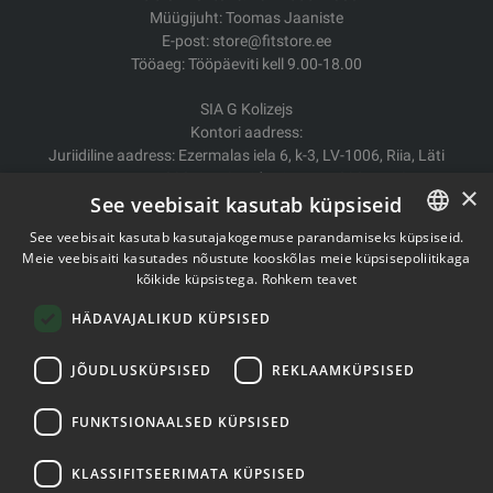
Müügijuht: Toomas Jaaniste
E-post: store@fitstore.ee
Tööaeg: Tööpäeviti kell 9.00-18.00
SIA G Kolizejs
Kontori aadress:
Juriidiline aadress: Ezermalas iela 6, k-3, LV-1006, Riia, Läti
Reg.nr. 44103017158 Mida ei. LV44103017158
×
See veebisait kasutab küpsiseid
A/S SEB Banka LV92UNLA0004007467819
See veebisait kasutab kasutajakogemuse parandamiseks küpsiseid.
Kauba tarne/Tagastamine
Meie veebisaiti kasutades nõustute kooskõlas meie küpsisepoliitikaga
ESTONIAN
Makse
kõikide küpsistega.
Rohkem teavet
Ostutingimused
ENGLISH
Kontaktid
HÄDAVAJALIKUD KÜPSISED
Privaatsuspoliitika
JÕUDLUSKÜPSISED
REKLAAMKÜPSISED
FUNKTSIONAALSED KÜPSISED
Autoriõigused © 2011- 2026 fitstore.ee
KLASSIFITSEERIMATA KÜPSISED