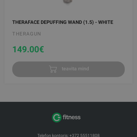
THERAFACE DEPUFFING WAND (1.5) - WHITE
THERAGUN
149.00
€
teavita mind
Telefon kontoris: +372 55511808