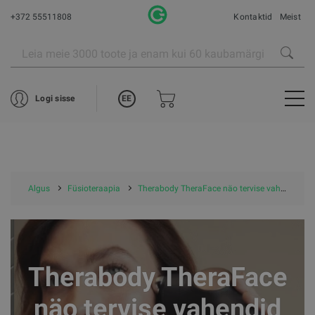
+372 55511808
Kontaktid
Meist
EE
Logi sisse
Algus
Füsioteraapia
Therabody TheraFace näo tervise vahendid
Therabody TheraFace
näo tervise vahendid