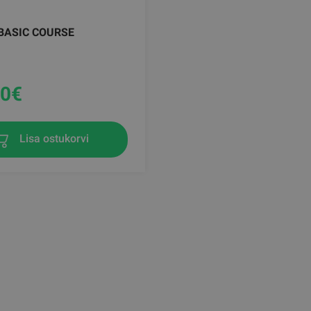
BASIC COURSE
00
€
Lisa ostukorvi