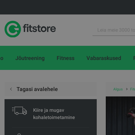
io
Jõutreening
Fitness
Vabaraskused
Tagasi avalehele
Algus
Fi
Kiire ja mugav
kohaletoimetamine