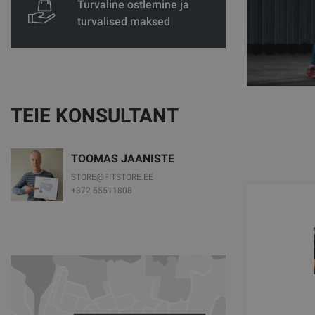
Turvaline ostlemine ja
turvalised maksed
TEIE KONSULTANT
TOOMAS JAANISTE
STORE@FITSTORE.EE
+372 55511808