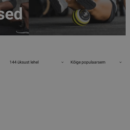
sed
144 üksust lehel
Kõige populaarsem