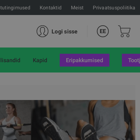
tutingimused
Kontaktid
Meist
Privaatsuspoliitika
EE
Logi sisse
lisandid
Kapid
eripakkumised
Toot