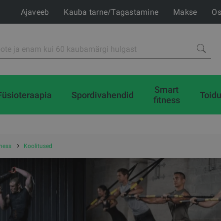
Ajaveeb
Kauba tarne/Tagastamine
Makse
Os
Smart
Füsioteraapia
Spordivahendid
Toidu
fitness
tness
Koolitused