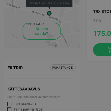
TRX STC 
TRX
Kuidas
175.
saada?
FILTRID
PUHASTA KÕIK
KÄTTESAADAVUS
Saate juba täna poest või homme kätte
Kiire saadavus
Tarne partneri laost