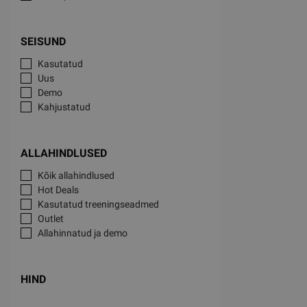
SEISUND
Kasutatud
Uus
Demo
Kahjustatud
ALLAHINDLUSED
Kõik allahindlused
Hot Deals
Kasutatud treeningseadmed
Outlet
Allahinnatud ja demo
HIND