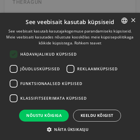
THERAGUN
109.00
€
×
See veebisait kasutab küpsiseid
See veebisait kasutab kasutajakogemuse parandamiseks küpsiseid.
Meie veebisaiti kasutades nõustute kooskõlas meie küpsisepoliitikaga
ESTONIAN
Lisa ostukorvi
kõikide küpsistega.
Rohkem teavet
ENGLISH
HÄDAVAJALIKUD KÜPSISED
JÕUDLUSKÜPSISED
REKLAAMKÜPSISED
FUNKTSIONAALSED KÜPSISED
KLASSIFITSEERIMATA KÜPSISED
NÕUSTU KÕIGIGA
KEELDU KÕIGIST
NÄITA ÜKSIKASJU
THERAGUN WAVE SOLO