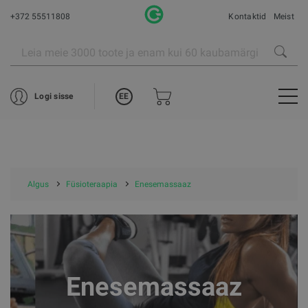
+372 55511808
Kontaktid
Meist
EE
Logi sisse
Algus
Füsioteraapia
Enesemassaaz
Enesemassaaz