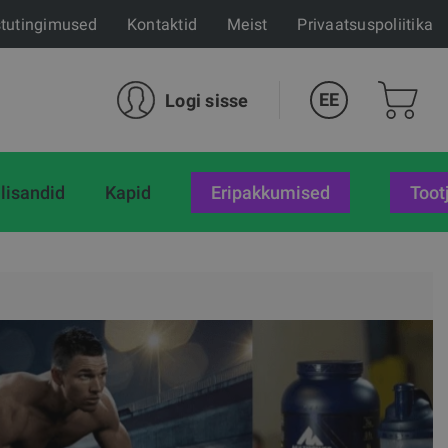
tutingimused
Kontaktid
Meist
Privaatsuspoliitika
EE
Logi sisse
lisandid
Kapid
eripakkumised
Toot