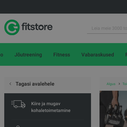
io
Jõutreening
Fitness
Vabaraskused
Tagasi avalehele
Algus
To
Kiire ja mugav
kohaletoimetamine