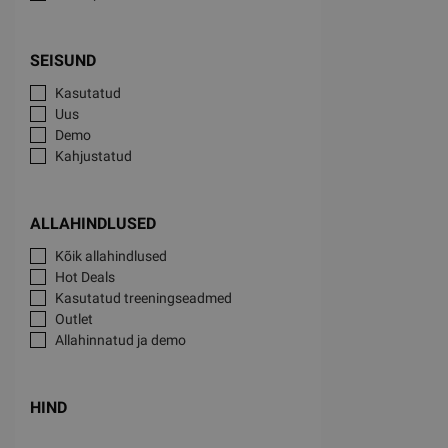
SEISUND
Kasutatud
Uus
Demo
Kahjustatud
ALLAHINDLUSED
Kõik allahindlused
Hot Deals
Kasutatud treeningseadmed
Outlet
Allahinnatud ja demo
HIND