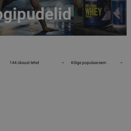
ogipudelid
144 üksust lehel
Kõige populaarsem