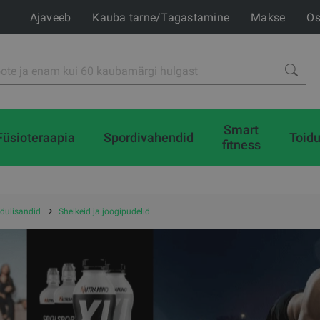
Ajaveeb
Kauba tarne/Tagastamine
Makse
Os
Smart
Füsioteraapia
Spordivahendid
Toidu
fitness
idulisandid
Sheikeid ja joogipudelid