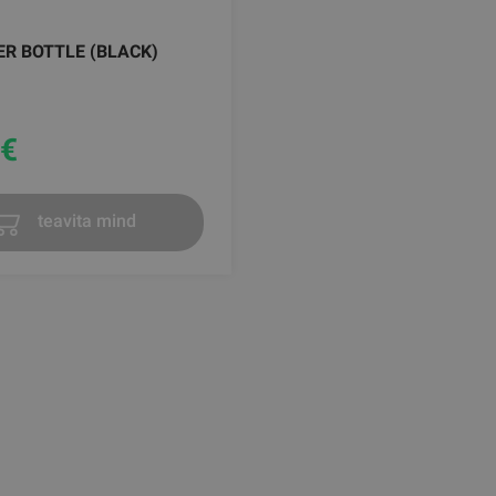
R BOTTLE (BLACK)
€
teavita mind