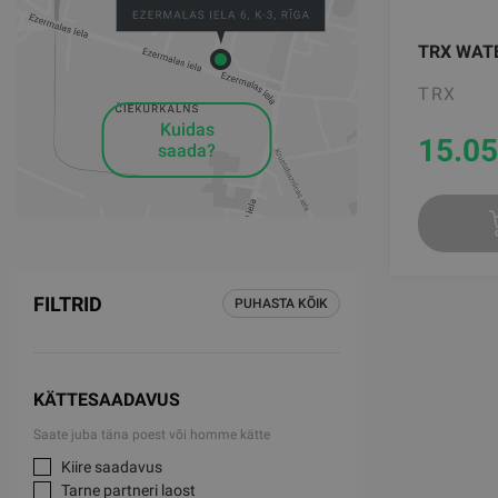
TRX WATE
TRX
Kuidas
15.05
saada?
FILTRID
PUHASTA KÕIK
KÄTTESAADAVUS
Saate juba täna poest või homme kätte
Kiire saadavus
Tarne partneri laost