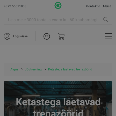
+372 55511808
Kontaktid
Meist
EE
Logi sisse
Algus
Jõutreening
Ketastega laetavad trenazöörid
Ketastega laetavad
trenazöörid