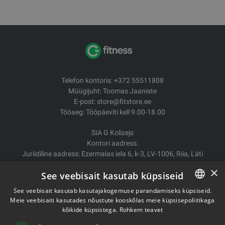
Telefon kontoris: +372 55511808
Müügijuht: Toomas Jaaniste
E-post: store@fitstore.ee
Tööaeg: Tööpäeviti kell 9.00-18.00
SIA G Kolizejs
Kontori aadress:
Juriidiline aadress: Ezermalas iela 6, k-3, LV-1006, Riia, Läti
Reg.nr. 44103017158 Mida ei. LV44103017158
×
See veebisait kasutab küpsiseid
A/S SEB Banka LV92UNLA0004007467819
See veebisait kasutab kasutajakogemuse parandamiseks küpsiseid.
Kauba tarne/Tagastamine
Meie veebisaiti kasutades nõustute kooskõlas meie küpsisepoliitikaga
ESTONIAN
Makse
kõikide küpsistega.
Rohkem teavet
Ostutingimused
ENGLISH