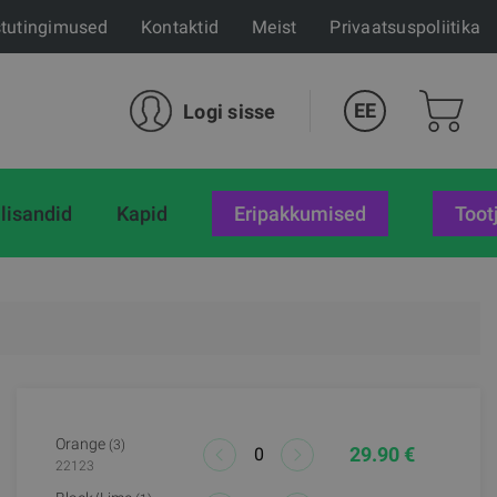
tutingimused
Kontaktid
Meist
Privaatsuspoliitika
EE
Logi sisse
lisandid
Kapid
eripakkumised
Toot
Orange
(3)
29.90 €
22123