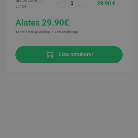
Black/lime
(1)
29.90 €
22124
Alates 29.90€
Toote hind on näidatud käibemaksuga
Lisa ostukorvi