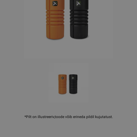
*Pilt on illustreeriv,toode võib erineda pildil kujutatust.