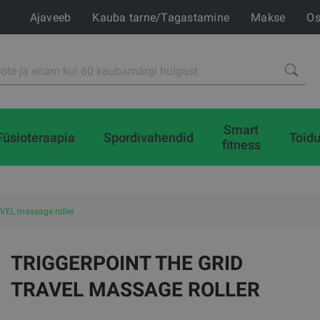
Ajaveeb
Kauba tarne/Tagastamine
Makse
Os
Smart
Füsioteraapia
Spordivahendid
Toidu
fitness
VEL massage roller
TRIGGERPOINT THE GRID
TRAVEL MASSAGE ROLLER