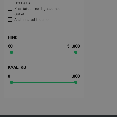
Hot Deals
Kasutatud treeningseadmed
Outlet
Allahinnatud ja demo
HIND
€0
€1,000
KAAL, KG
0
1,000