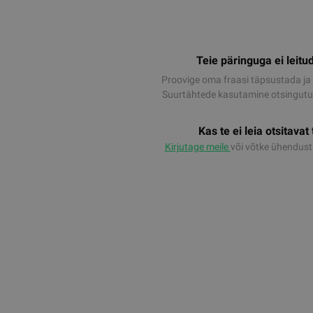
Teie päringuga ei leitud
Proovige oma fraasi täpsustada ja 
Suurtähtede kasutamine otsingutul
Kas te ei leia otsitavat
Kirjutage meile
või võtke ühendus