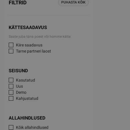
FILTRID
PUHASTA KÕIK
KÄTTESAADAVUS
Saate juba täna poest või homme kätte
Kiire saadavus
Tarne partneri laost
SEISUND
Kasutatud
Uus
Demo
Kahjustatud
ALLAHINDLUSED
Kõik allahindlused