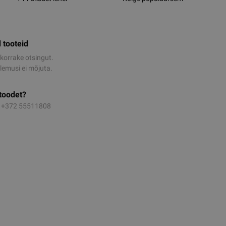
 tooteid
korrake otsingut.
emusi ei mõjuta.
 toodet?
t +372 55511808