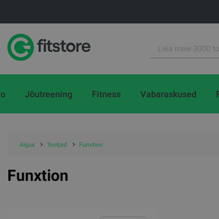
io
Jõutreening
Fitness
Vabaraskused
Algus
Tootjad
Funxtion
Funxtion