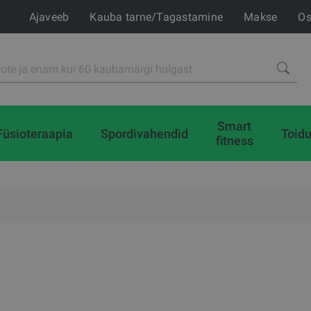
Ajaveeb
Kauba tarne/Tagastamine
Makse
Os
Smart
Füsioteraapia
Spordivahendid
Toidu
fitness