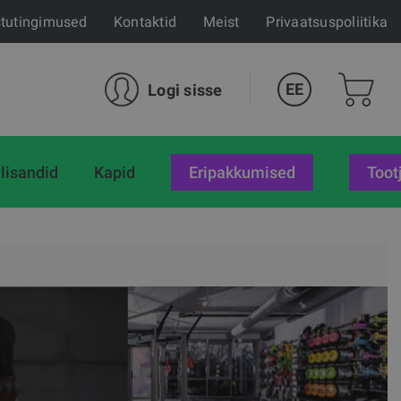
tutingimused
Kontaktid
Meist
Privaatsuspoliitika
EE
Logi sisse
lisandid
Kapid
eripakkumised
Toot