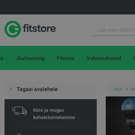
io
Jõutreening
Fitness
Vabaraskused
Tagasi avalehele
Algus
Fi
Kiire ja mugav
kohaletoimetamine