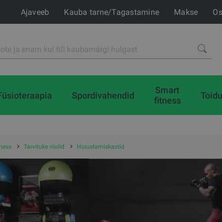
Ajaveeb
Kauba tarne/Tagastamine
Makse
Os
Smart
Füsioteraapia
Spordivahendid
Toidu
fitness
tness
Tarvituke riiulid
Hoiustamiskastid