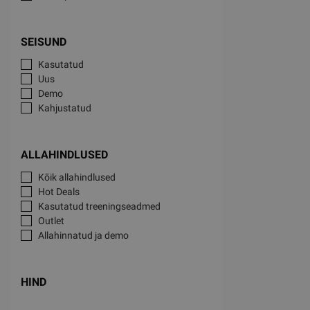
SEISUND
Kasutatud
Uus
Demo
Kahjustatud
ALLAHINDLUSED
Kõik allahindlused
Hot Deals
Kasutatud treeningseadmed
Outlet
Allahinnatud ja demo
HIND