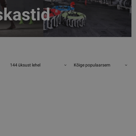
kastid
144 üksust lehel
Kõige populaarsem