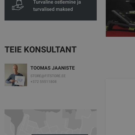
Turvaline ostlemine ja
turvalised maksed
TEIE KONSULTANT
TOOMAS JAANISTE
STORE@FITSTORE.EE
+372 55511808