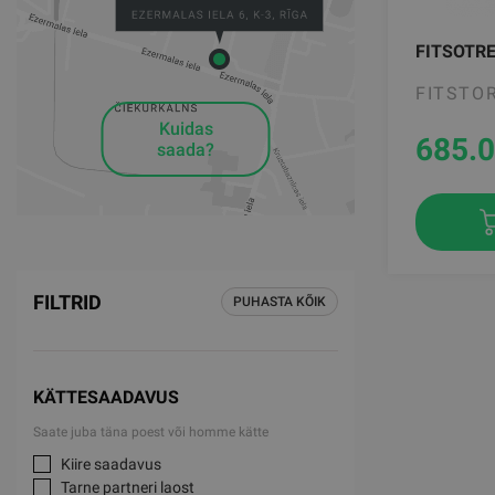
FITSOTRE
FITSTO
Kuidas
685.
saada?
FILTRID
PUHASTA KÕIK
KÄTTESAADAVUS
Saate juba täna poest või homme kätte
Kiire saadavus
Tarne partneri laost