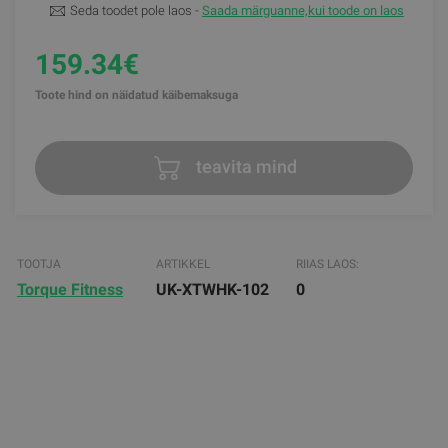
Seda toodet pole laos -
Saada märguanne,kui toode on laos
159.34€
Toote hind on näidatud käibemaksuga
teavita mind
TOOTJA
ARTIKKEL
RIIAS LAOS:
Torque Fitness
UK-XTWHK-102
0