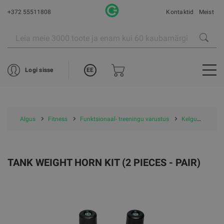
+372 55511808
Kontaktid
Meist
EE
Logi sisse
Algus
Fitness
Funktsionaal- treeningu varustus
Kelgud
TAN
TANK WEIGHT HORN KIT (2 PIECES - PAIR)