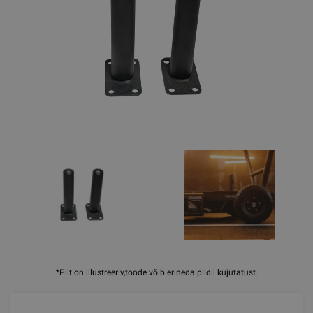
*Pilt on illustreeriv,toode võib erineda pildil kujutatust.