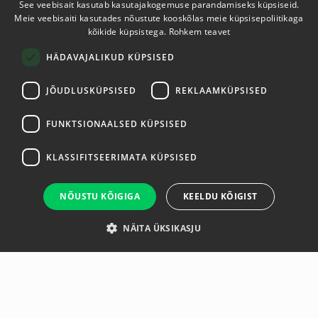
See veebisait kasutab kasutajakogemuse parandamiseks küpsiseid.
Meie veebisaiti kasutades nõustute kooskõlas meie küpsisepoliitikaga
ESTONIAN
kõikide küpsistega.
Rohkem teavet
ENGLISH
HÄDAVAJALIKUD KÜPSISED
JÕUDLUSKÜPSISED
REKLAAMKÜPSISED
FUNKTSIONAALSED KÜPSISED
KLASSIFITSEERIMATA KÜPSISED
NÕUSTU KÕIGIGA
KEELDU KÕIGIST
NÄITA ÜKSIKASJU
Ülevaade
Tootja
Spetsifikatsioon
Weight Plate Horn Kit