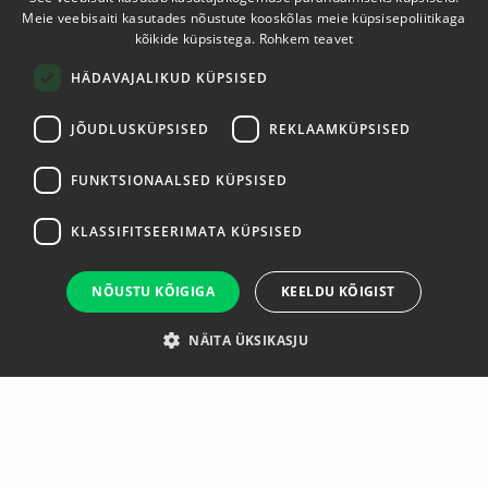
Meie veebisaiti kasutades nõustute kooskõlas meie küpsisepoliitikaga
ESTONIAN
kõikide küpsistega.
Rohkem teavet
ENGLISH
HÄDAVAJALIKUD KÜPSISED
JÕUDLUSKÜPSISED
REKLAAMKÜPSISED
FUNKTSIONAALSED KÜPSISED
KLASSIFITSEERIMATA KÜPSISED
NÕUSTU KÕIGIGA
KEELDU KÕIGIST
NÄITA ÜKSIKASJU
Ülevaade
Tootja
The Python Striker is a resistance band training system you
wear while your train. Resistance is placed on your hands