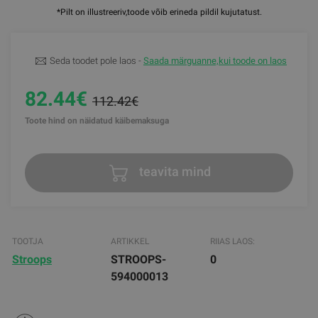
*Pilt on illustreeriv,toode võib erineda pildil kujutatust.
Seda toodet pole laos -
Saada märguanne,kui toode on laos
82.44€
112.42€
Toote hind on näidatud käibemaksuga
teavita mind
TOOTJA
ARTIKKEL
RIIAS LAOS:
Stroops
STROOPS-
0
594000013