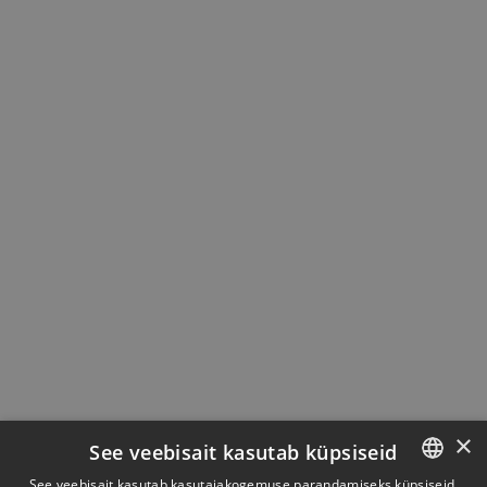
×
See veebisait kasutab küpsiseid
See veebisait kasutab kasutajakogemuse parandamiseks küpsiseid.