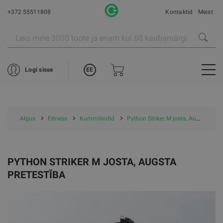
+372 55511808
Kontaktid
Meist
EE
Logi sisse
Algus
Fitness
Kummilindid
Python Striker M josta, Augsta pretestība
PYTHON STRIKER M JOSTA, AUGSTA
PRETESTĪBA