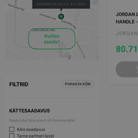
JORDAN 
HANDLE -
JORDAN
Kuidas
saada?
80.71
FILTRID
PUHASTA KÕIK
KÄTTESAADAVUS
Saate juba täna poest või homme kätte
Kiire saadavus
Tarne partneri laost