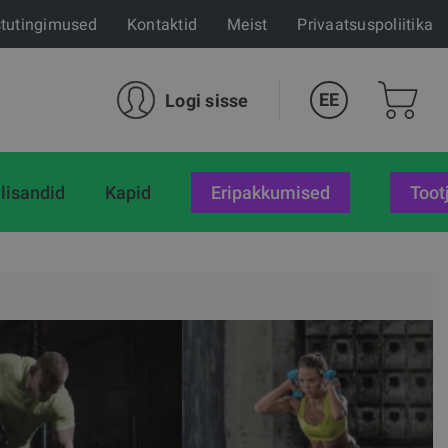
tutingimused
Kontaktid
Meist
Privaatsuspoliitika
EE
Logi sisse
lisandid
Kapid
eripakkumised
Toot