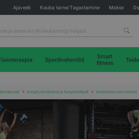
Ajaveeb
Kauba tarne/Tagastamine
Makse
Os
Smart
Füsioteraapia
Spordivahendid
Toidu
fitness
baraskused
Kangid, kangilukud ja kangihoidikud
Landmines, core trainers