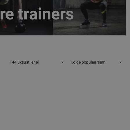
e trainers
144 üksust lehel
Kõige populaarsem