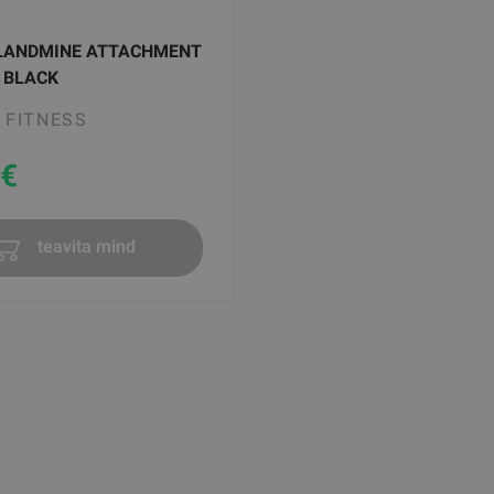
LANDMINE ATTACHMENT
 BLACK
 FITNESS
€
teavita mind