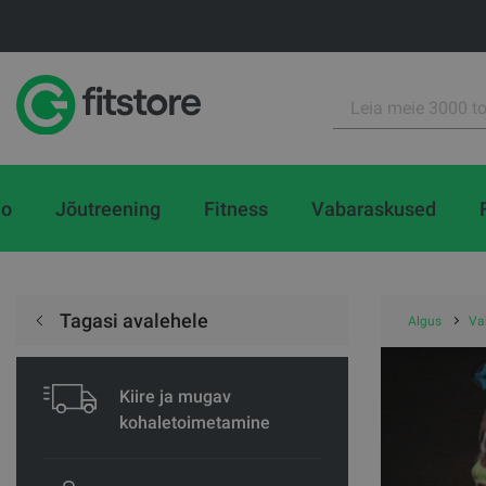
io
Jõutreening
Fitness
Vabaraskused
Tagasi avalehele
Algus
Va
Kiire ja mugav
kohaletoimetamine