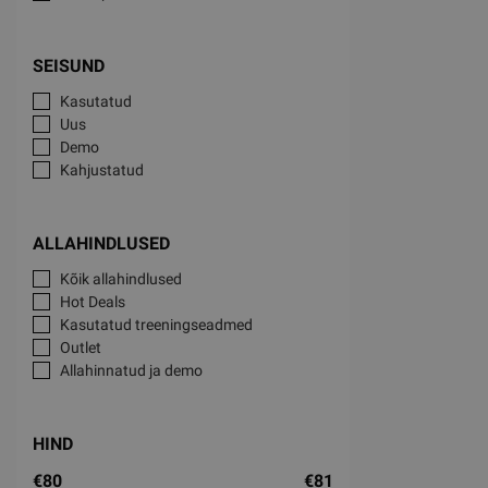
SEISUND
Kasutatud
Uus
Demo
Kahjustatud
ALLAHINDLUSED
Kõik allahindlused
Hot Deals
Kasutatud treeningseadmed
Outlet
Allahinnatud ja demo
HIND
€80
€81