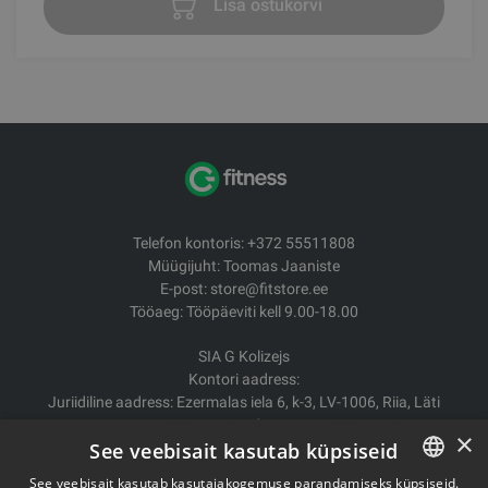
Lisa ostukorvi
Telefon kontoris: +372 55511808
Müügijuht: Toomas Jaaniste
E-post: store@fitstore.ee
Tööaeg: Tööpäeviti kell 9.00-18.00
SIA G Kolizejs
Kontori aadress:
Juriidiline aadress: Ezermalas iela 6, k-3, LV-1006, Riia, Läti
Reg.nr. 44103017158 Mida ei. LV44103017158
×
See veebisait kasutab küpsiseid
A/S SEB Banka LV92UNLA0004007467819
See veebisait kasutab kasutajakogemuse parandamiseks küpsiseid.