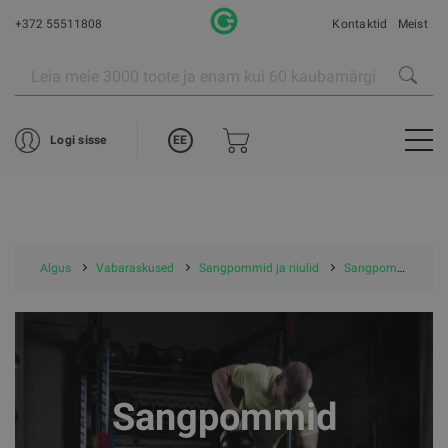
+372 55511808
Kontaktid
Meist
EE
Logi sisse
Algus
Vabaraskused
Sangpommid ja riiulid
Sangpommid
Sangpommid