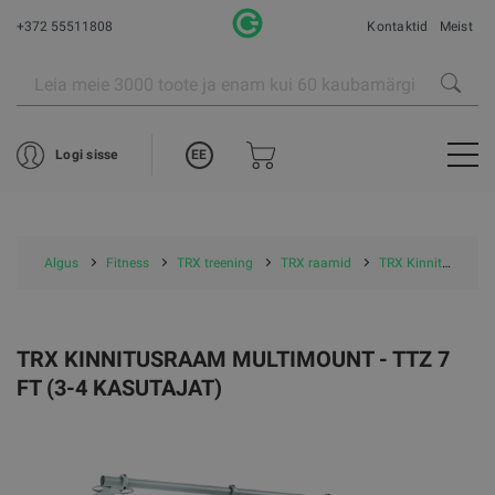
+372 55511808
Kontaktid
Meist
EE
Logi sisse
Algus
Fitness
TRX treening
TRX raamid
TRX Kinnitusraam MultiMount - TTZ 7 ft (3-4 kasutajat)
TRX KINNITUSRAAM MULTIMOUNT - TTZ 7
FT (3-4 KASUTAJAT)