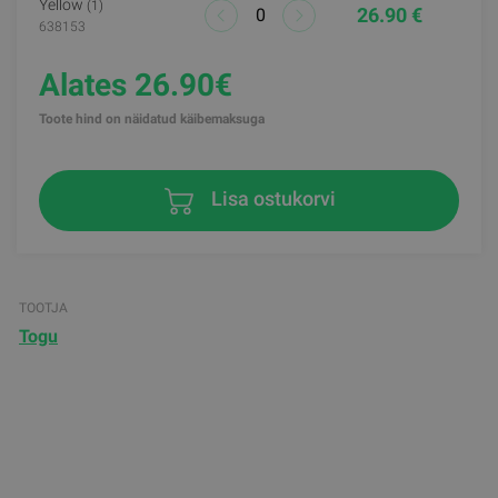
Yellow
(1)
26.90 €
638153
Alates 26.90€
Toote hind on näidatud käibemaksuga
Lisa ostukorvi
TOOTJA
Togu