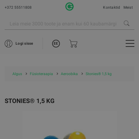
+372 55511808
Kontaktid
Meist
EE
Logi sisse
Algus
Füsioteraapia
Aeroobika
Stonies® 1,5 kg
STONIES® 1,5 KG