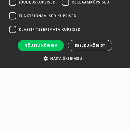
JÕUDLUSKÜPSISED
REKLAAMKÜPSISED
FUNKTSIONAALSED KÜPSISED
KLASSIFITSEERIMATA KÜPSISED
NÕUSTU KÕIGIGA
KEELDU KÕIGIST
NÄITA ÜKSIKASJU
Ülevaade
Tootja
The compact ball with weight filling fits in every palm and
is offered with different weights. Depending on the weight,
the diameter varies from 7 cm (500g and 1000g) to 9.5 cm
(2000g and 2500g). The Ruton material is odorless, latex-
free and very resilient (up to 200kg).The muscles in the
arm, shoulder and chest areas are built up and
strengthened. The wrists are spared during strength