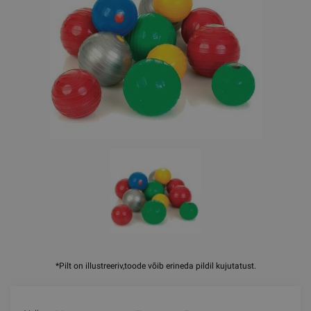
*Pilt on illustreeriv,toode võib erineda pildil kujutatust.