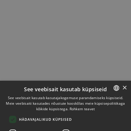
×
See veebisait kasutab küpsiseid
See veebisait kasutab kasutajakogemuse parandamiseks küpsiseid.
Meie veebisaiti kasutades nõustute kooskõlas meie küpsisepoliitikaga
ESTONIAN
kõikide küpsistega.
Rohkem teavet
ENGLISH
HÄDAVAJALIKUD KÜPSISED