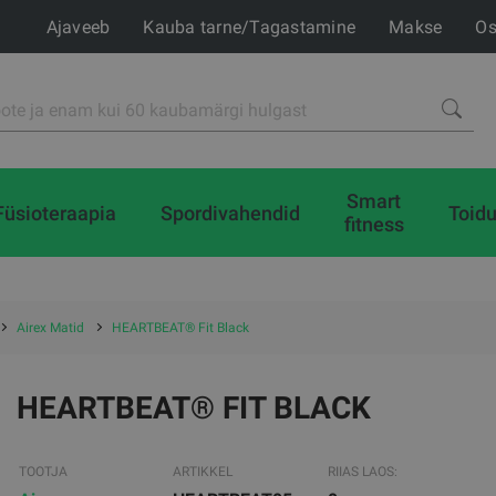
Ajaveeb
Kauba tarne/Tagastamine
Makse
Os
Smart
Füsioteraapia
Spordivahendid
Toidu
fitness
Airex Matid
HEARTBEAT® Fit Black
HEARTBEAT® FIT BLACK
TOOTJA
ARTIKKEL
RIIAS LAOS: