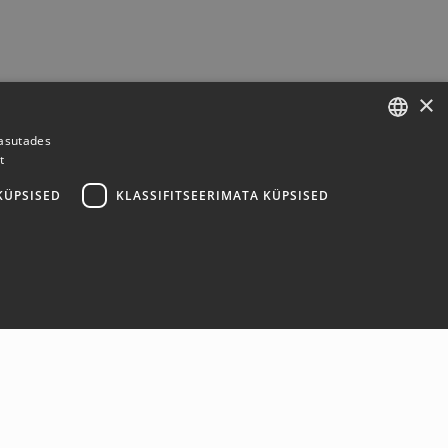
×
kasutades
t
ESTONIAN
ENGLISH
KÜPSISED
KLASSIFITSEERIMATA KÜPSISED
oon