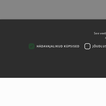
See veeb
HÄDAVAJALIKUD KÜPSISED
JÕUDLU
Ül