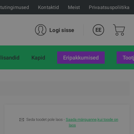
tutingimused
Kontaktid
Meist
Privaatsuspoliitika
EE
Logi sisse
lisandid
Kapid
eripakkumised
Toot
Seda toodet pole laos -
Saada märguanne,kui toode on
laos