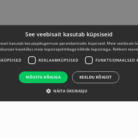
See veebisait kasutab küpsiseid
isait kasutab kasutajakogemuse parandamiseks küpsiseid. Meie veebisaiti 
nõustute kooskõlas meie küpsisepoliitikaga kõikide küpsistega.
Rohkem teave
SKÜPSISED
REKLAAMKÜPSISED
FUNKTSIONAALSED 
NÕUSTU KÕIGIGA
KEELDU KÕIGIST
NÄITA ÜKSIKASJU
evaade
Tootja
Spetsifikatsi