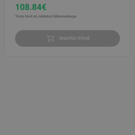
108.84€
Toote hind on näidatud käibemaksuga
teavita mind