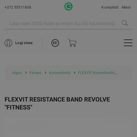
+372 55511808
Kontaktid
Meist
EE
Logi sisse
Algus
Fitness
Kummilindid
FLEXVIT Kummilindid
FLEXVIT 
FLEXVIT RESISTANCE BAND REVOLVE
"FITNESS"