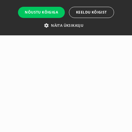
NÕUSTU KÕIGIGA
KEELDU KÕIGIST
NÄITA ÜKSIKASJU
Ülevaade
Tootja
Spetsifikatsioon
Revolve Fitness (Green)
Ideaalne rotatsiooni- ja antirotatsiooniharjutusteks
Ühendab Multi ja Resist lintide eelised
Sobib tõhusateks kogu keha treeninguteks
Valik:
Single – Fitness (Green)
Revolve Fitness Green on mitmekülgne vastupanulint
funktsionaalseks treeninguks, jõu arendamiseks ja
stabiilsusharjutusteks. See aitab parandada
koordinatsiooni, kehakontrolli ja liikumise kvaliteeti ning
tagab mugava kasutamise erineva intensiivsusega