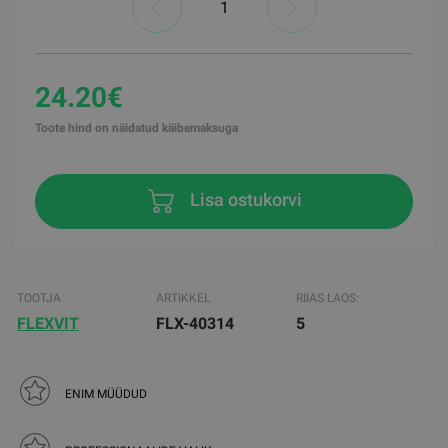
24.20€
Toote hind on näidatud käibemaksuga
Lisa ostukorvi
TOOTJA
ARTIKKEL
RIIAS LAOS:
FLEXVIT
FLX-40314
5
ENIM MÜÜDUD