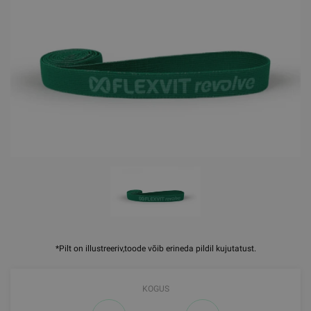
*Pilt on illustreeriv,toode võib erineda pildil kujutatust.
KOGUS