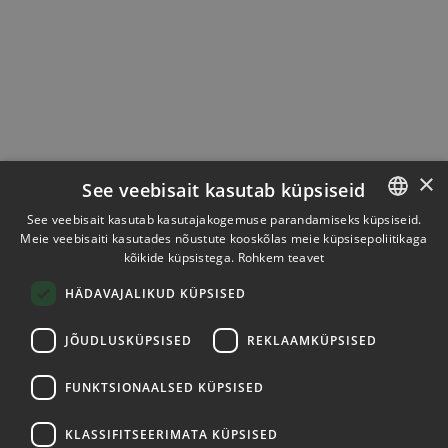
×
See veebisait kasutab küpsiseid
See veebisait kasutab kasutajakogemuse parandamiseks küpsiseid.
Meie veebisaiti kasutades nõustute kooskõlas meie küpsisepoliitikaga
ESTONIAN
kõikide küpsistega.
Rohkem teavet
ENGLISH
HÄDAVAJALIKUD KÜPSISED
JÕUDLUSKÜPSISED
REKLAAMKÜPSISED
FUNKTSIONAALSED KÜPSISED
KLASSIFITSEERIMATA KÜPSISED