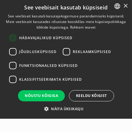
×
See veebisait kasutab küpsiseid
See veebisait kasutab kasutajakogemuse parandamiseks küpsiseid.
Meie veebisaiti kasutades nõustute kooskõlas meie küpsisepoliitikaga
ESTONIAN
kõikide küpsistega.
Rohkem teavet
ENGLISH
HÄDAVAJALIKUD KÜPSISED
JÕUDLUSKÜPSISED
REKLAAMKÜPSISED
FUNKTSIONAALSED KÜPSISED
KLASSIFITSEERIMATA KÜPSISED
NÕUSTU KÕIGIGA
KEELDU KÕIGIST
NÄITA ÜKSIKASJU
Ülevaade
Tootja