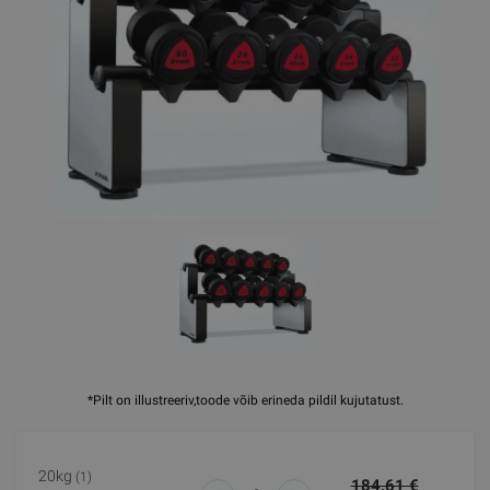
*Pilt on illustreeriv,toode võib erineda pildil kujutatust.
20kg
(1)
184.61 €