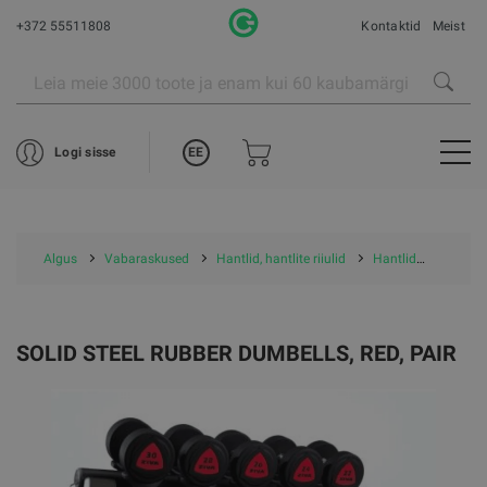
+372 55511808
Kontaktid
Meist
EE
Logi sisse
Algus
Vabaraskused
Hantlid, hantlite riiulid
Hantlid
Solid S
SOLID STEEL RUBBER DUMBELLS, RED, PAIR