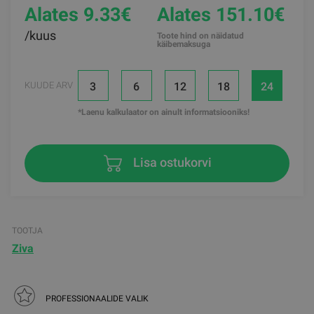
Alates 9.33
€
Alates 151.10€
/kuus
Toote hind on näidatud
käibemaksuga
3
6
12
18
24
KUUDE ARV
*Laenu kalkulaator on ainult informatsiooniks!
Lisa ostukorvi
TOOTJA
Ziva
PROFESSIONAALIDE VALIK