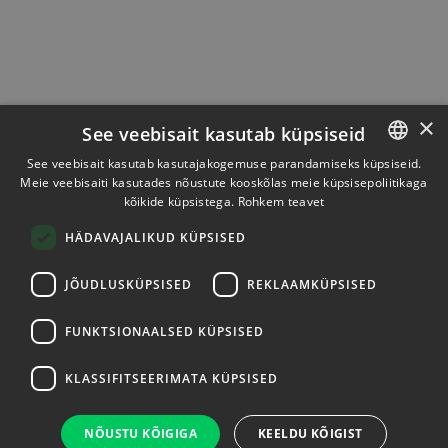
×
See veebisait kasutab küpsiseid
See veebisait kasutab kasutajakogemuse parandamiseks küpsiseid.
Meie veebisaiti kasutades nõustute kooskõlas meie küpsisepoliitikaga
ESTONIAN
kõikide küpsistega.
Rohkem teavet
ENGLISH
HÄDAVAJALIKUD KÜPSISED
JÕUDLUSKÜPSISED
REKLAAMKÜPSISED
FUNKTSIONAALSED KÜPSISED
KLASSIFITSEERIMATA KÜPSISED
NÕUSTU KÕIGIGA
KEELDU KÕIGIST