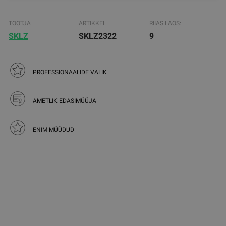
TOOTJA
ARTIKKEL
RIIAS LAOS:
SKLZ
SKLZ2322
9
PROFESSIONAALIDE VALIK
AMETLIK EDASIMÜÜJA
ENIM MÜÜDUD