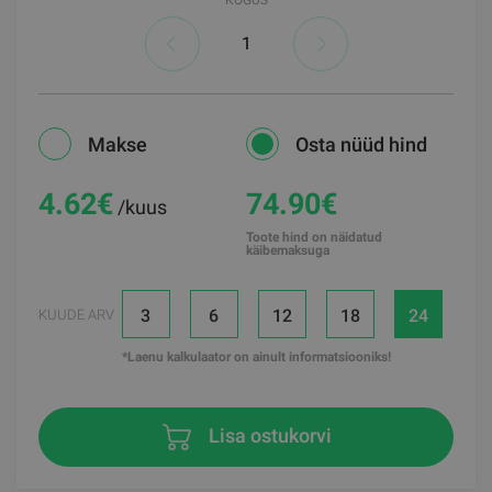
Makse
Osta nüüd hind
4.62
€
74.90€
/kuus
Toote hind on näidatud
käibemaksuga
3
6
12
18
24
KUUDE ARV
*Laenu kalkulaator on ainult informatsiooniks!
Lisa ostukorvi