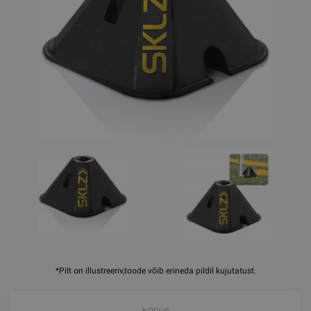
*Pilt on illustreeriv,toode võib erineda pildil kujutatust.
KOGUS