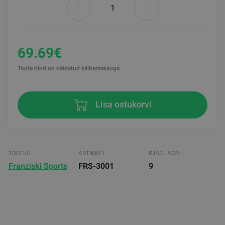
69.69€
Toote hind on näidatud käibemaksuga
Lisa ostukorvi
TOOTJA
ARTIKKEL
RIIAS LAOS:
Franziski Sports
FRS-3001
9