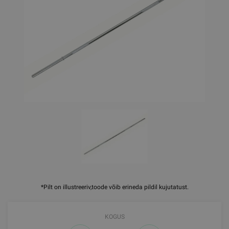
*Pilt on illustreeriv,toode võib erineda pildil kujutatust.
KOGUS