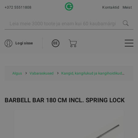
+372 55511808
Kontaktid
Meist
EE
Logi sisse
Algus
Vabaraskused
Kangid, kangilukud ja kangihoidikud
Kang
BARBELL BAR 180 CM INCL. SPRING LOCK