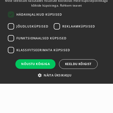
Meie veebisaiti kasutades nõustute kooskõlas meie küpsisepoliitikaga
ESTONIAN
kõikide küpsistega.
Rohkem teavet
ENGLISH
HÄDAVAJALIKUD KÜPSISED
JÕUDLUSKÜPSISED
REKLAAMKÜPSISED
FUNKTSIONAALSED KÜPSISED
KLASSIFITSEERIMATA KÜPSISED
NÕUSTU KÕIGIGA
KEELDU KÕIGIST
NÄITA ÜKSIKASJU
Ülevaade
Barbell bar Ø30mm including spring lock