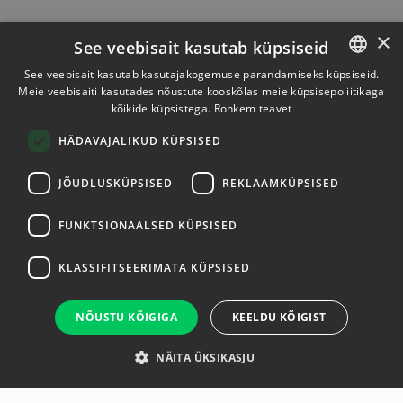
×
See veebisait kasutab küpsiseid
See veebisait kasutab kasutajakogemuse parandamiseks küpsiseid.
Meie veebisaiti kasutades nõustute kooskõlas meie küpsisepoliitikaga
ESTONIAN
kõikide küpsistega.
Rohkem teavet
ENGLISH
HÄDAVAJALIKUD KÜPSISED
JÕUDLUSKÜPSISED
REKLAAMKÜPSISED
FUNKTSIONAALSED KÜPSISED
KLASSIFITSEERIMATA KÜPSISED
NÕUSTU KÕIGIGA
KEELDU KÕIGIST
NÄITA ÜKSIKASJU
Ülevaade
Tootja