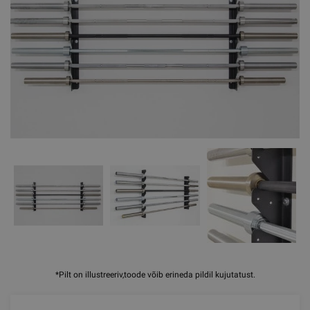
*Pilt on illustreeriv,toode võib erineda pildil kujutatust.