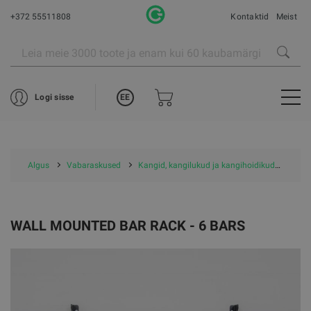
+372 55511808
Kontaktid
Meist
EE
Logi sisse
Algus
Vabaraskused
Kangid, kangilukud ja kangihoidikud
Kangi
WALL MOUNTED BAR RACK - 6 BARS