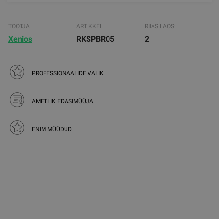
TOOTJA
ARTIKKEL
RIIAS LAOS:
Xenios
RKSPBR05
2
PROFESSIONAALIDE VALIK
AMETLIK EDASIMÜÜJA
ENIM MÜÜDUD