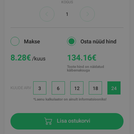
KOGUS
Makse
Osta nüüd hind
8.28
€
134.16€
/kuus
Toote hind on näidatud
käibemaksuga
3
6
12
18
24
KUUDE ARV
*Laenu kalkulaator on ainult informatsiooniks!
Lisa ostukorvi