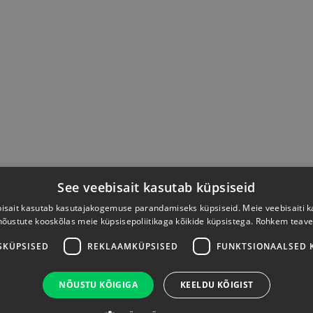
See veebisait kasutab küpsiseid
isait kasutab kasutajakogemuse parandamiseks küpsiseid. Meie veebisaiti 
nõustute kooskõlas meie küpsisepoliitikaga kõikide küpsistega.
Rohkem teave
SKÜPSISED
REKLAAMKÜPSISED
FUNKTSIONAALSED 
NÕUSTU KÕIGIGA
KEELDU KÕIGIST