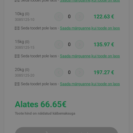
Seda toodet pole laos -
Saada märguanne,kui toode on laos
10kg
(0)
122.63 €
3085125-10
Seda toodet pole laos -
Saada märguanne,kui toode on laos
15kg
(0)
135.97 €
3085125-15
Seda toodet pole laos -
Saada märguanne,kui toode on laos
20kg
(0)
197.27 €
3085125-20
Seda toodet pole laos -
Saada märguanne,kui toode on laos
Alates 66.65€
Toote hind on näidatud käibemaksuga