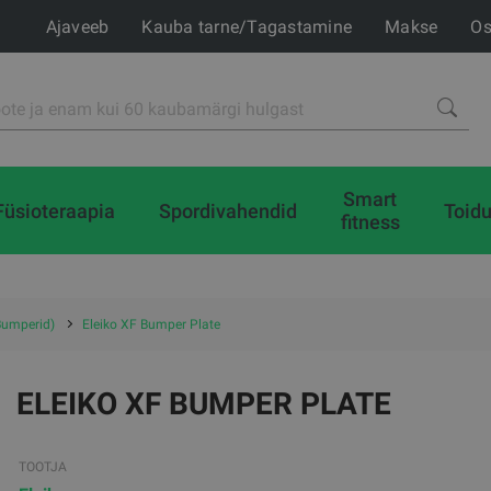
Ajaveeb
Kauba tarne/Tagastamine
Makse
Os
Smart
Füsioteraapia
Spordivahendid
Toidu
fitness
Bumperid)
Eleiko XF Bumper Plate
ELEIKO XF BUMPER PLATE
TOOTJA