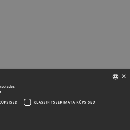
×
kasutades
t
ESTONIAN
ENGLISH
KÜPSISED
KLASSIFITSEERIMATA KÜPSISED