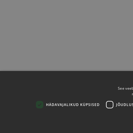
See veeb
HÄDAVAJALIKUD KÜPSISED
JÕUDLU