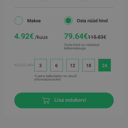
Makse
Osta nüüd hind
4.92
€
79.64€
/kuus
115.83€
Toote hind on näidatud
käibemaksuga
3
6
12
18
24
KUUDE ARV
*Laenu kalkulaator on ainult
informatsiooniks!
Lisa ostukorvi