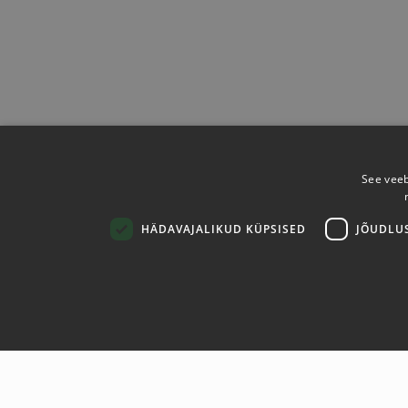
See veeb
HÄDAVAJALIKUD KÜPSISED
JÕUDLU