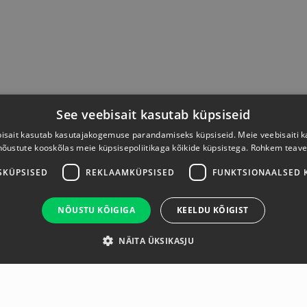
See veebisait kasutab küpsiseid
isait kasutab kasutajakogemuse parandamiseks küpsiseid. Meie veebisaiti 
nõustute kooskõlas meie küpsisepoliitikaga kõikide küpsistega.
Rohkem teave
SKÜPSISED
REKLAAMKÜPSISED
FUNKTSIONAALSED 
NÕUSTU KÕIGIGA
KEELDU KÕIGIST
NÄITA ÜKSIKASJU
Ülevaade
Tootja