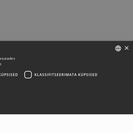
×
kasutades
t
ESTONIAN
ENGLISH
KÜPSISED
KLASSIFITSEERIMATA KÜPSISED