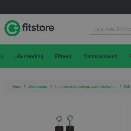
io
Jõutreening
Fitness
Vabaraskused
Algus
Jõutreening
Funktsionaaltreeningu raamisüsteemid
Räki