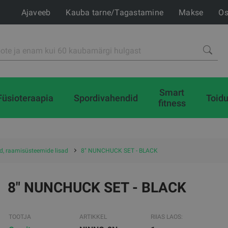
Ajaveeb
Kauba tarne/Tagastamine
Makse
Os
Smart
Füsioteraapia
Spordivahendid
Toidu
fitness
d, raamisüsteemide lisad
8" NUNCHUCK SET - BLACK
8" NUNCHUCK SET - BLACK
TOOTJA
ARTIKKEL
RIIAS LAOS: