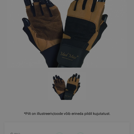
*Pilt on illustreeriv,toode võib erineda pildil kujutatust.