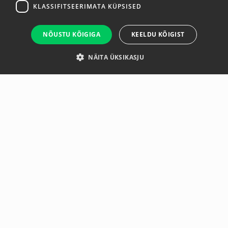
KLASSIFITSEERIMATA KÜPSISED
NÕUSTU KÕIGIGA
KEELDU KÕIGIST
NÄITA ÜKSIKASJU
Ülevaade
Tootja
Hiljuti ostetud