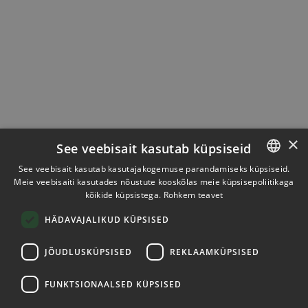
×
See veebisait kasutab küpsiseid
See veebisait kasutab kasutajakogemuse parandamiseks küpsiseid.
Meie veebisaiti kasutades nõustute kooskõlas meie küpsisepoliitikaga
ESTONIAN
kõikide küpsistega.
Rohkem teavet
ENGLISH
HÄDAVAJALIKUD KÜPSISED
JÕUDLUSKÜPSISED
REKLAAMKÜPSISED
FUNKTSIONAALSED KÜPSISED