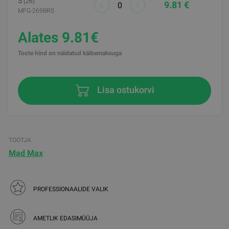
S
(26)
9.81 €
MFG-269BRS
Alates 9.81€
Toote hind on näidatud käibemaksuga
Lisa ostukorvi
TOOTJA
Mad Max
PROFESSIONAALIDE VALIK
AMETLIK EDASIMÜÜJA