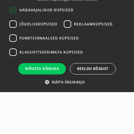
ENGLISH
HÄDAVAJALIKUD KÜPSISED
JÕUDLUSKÜPSISED
REKLAAMKÜPSISED
FUNKTSIONAALSED KÜPSISED
KLASSIFITSEERIMATA KÜPSISED
NÕUSTU KÕIGIGA
KEELDU KÕIGIST
NÄITA ÜKSIKASJU
Ülevaade
Tootja
The Olympic Flat Bench offers an Olympic style incline
bench press with the same high-grade durability and
quality that comes with Hammer Strength benches and
racks.