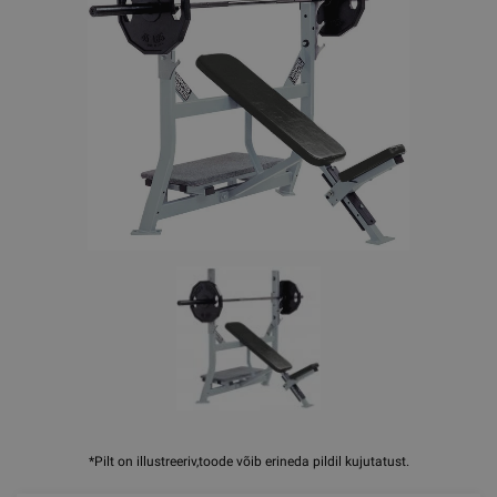
*Pilt on illustreeriv,toode võib erineda pildil kujutatust.