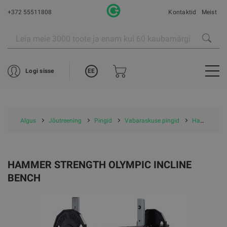
+372 55511808
Kontaktid
Meist
EE
Logi sisse
Algus
Jõutreening
Pingid
Vabaraskuse pingid
Hammer Strength Olympic Incline Bench
HAMMER STRENGTH OLYMPIC INCLINE
BENCH