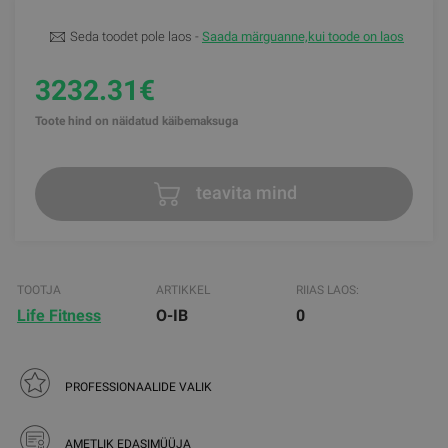
Seda toodet pole laos -
Saada märguanne,kui toode on laos
3232.31€
Toote hind on näidatud käibemaksuga
teavita mind
TOOTJA
ARTIKKEL
RIIAS LAOS:
Life Fitness
O-IB
0
PROFESSIONAALIDE VALIK
AMETLIK EDASIMÜÜJA