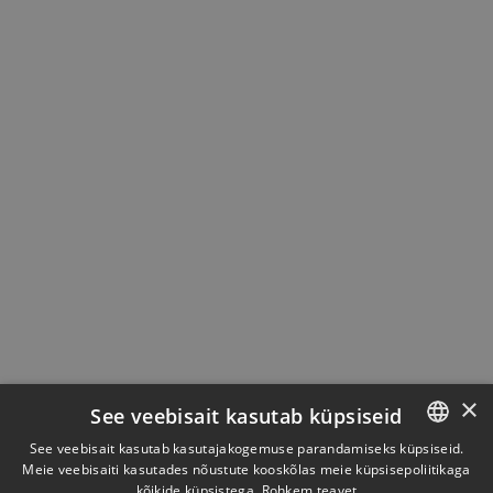
×
See veebisait kasutab küpsiseid
See veebisait kasutab kasutajakogemuse parandamiseks küpsiseid.
Meie veebisaiti kasutades nõustute kooskõlas meie küpsisepoliitikaga
ESTONIAN
kõikide küpsistega.
Rohkem teavet