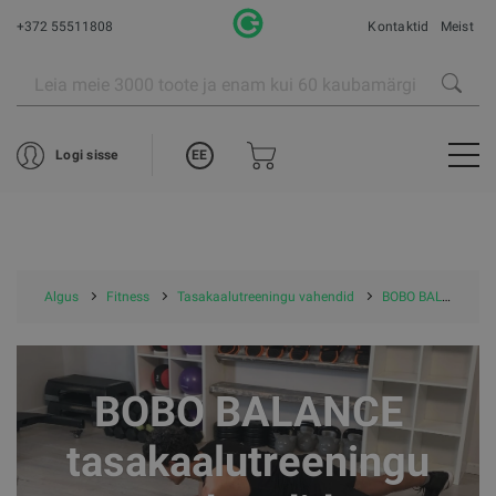
+372 55511808
Kontaktid
Meist
EE
Logi sisse
Algus
Fitness
Tasakaalutreeningu vahendid
BOBO BALANCE tasakaalutreeningu vahendid
BOBO BALANCE
tasakaalutreeningu