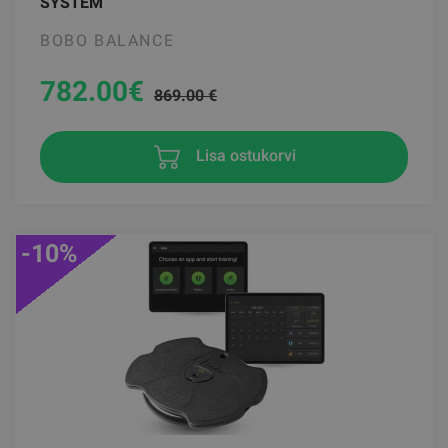
SYSTEM
BOBO BALANCE
782.00
€
869.00 €
Lisa ostukorvi
-10%