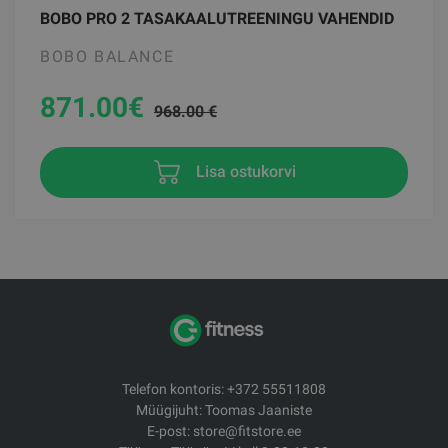
BOBO PRO 2 TASAKAALUTREENINGU VAHENDID
BOBO BALANCE
871.00
€
968.00 €
Lisa ostukorvi
Telefon kontoris: +372 55511808
Müügijuht: Toomas Jaaniste
E-post: store@fitstore.ee