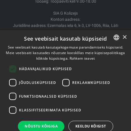
Tööaeg: Tööpäeviti kell 9.00-18.00
SIA G Kolizejs
Kontori aadress:
Juriidiline aadress: Ezermalas iela 6, k-3, LV-1006, Riia, Läti
Reg.nr. 44103017158 Mida ei. LV44103017158
×
See veebisait kasutab küpsiseid
A/S SEB Banka LV92UNLA0004007467819
See veebisait kasutab kasutajakogemuse parandamiseks küpsiseid.
Kauba tarne/Tagastamine
Meie veebisaiti kasutades nõustute kooskõlas meie küpsisepoliitikaga
ESTONIAN
Makse
kõikide küpsistega.
Rohkem teavet
Ostutingimused
ENGLISH
Kontaktid
HÄDAVAJALIKUD KÜPSISED
Privaatsuspoliitika
JÕUDLUSKÜPSISED
REKLAAMKÜPSISED
FUNKTSIONAALSED KÜPSISED
Autoriõigused © 2011- 2026 fitstore.ee
KLASSIFITSEERIMATA KÜPSISED
NÕUSTU KÕIGIGA
KEELDU KÕIGIST