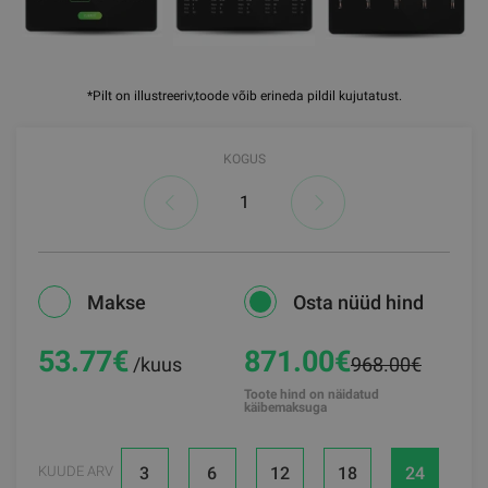
*Pilt on illustreeriv,toode võib erineda pildil kujutatust.
KOGUS
Makse
Osta nüüd hind
53.77
€
871.00€
/kuus
968.00€
Toote hind on näidatud
käibemaksuga
3
6
12
18
24
KUUDE ARV