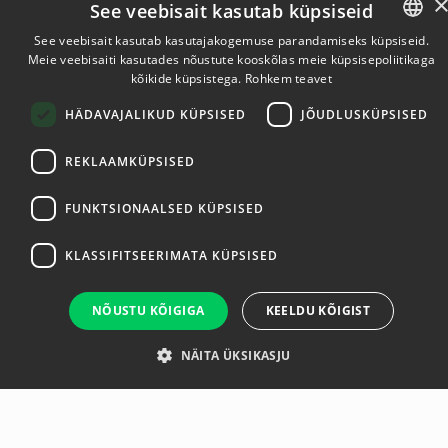
See veebisait kasutab küpsiseid
See veebisait kasutab kasutajakogemuse parandamiseks küpsiseid.
Meie veebisaiti kasutades nõustute kooskõlas meie küpsisepoliitikaga
ESTONIAN
kõikide küpsistega.
Rohkem teavet
ENGLISH
Ülevaade
Tootja
HÄDAVAJALIKUD KÜPSISED
JÕUDLUSKÜPSISED
REKLAAMKÜPSISED
BOBO - PRO 2.0
FUNKTSIONAALSED KÜPSISED
KLASSIFITSEERIMATA KÜPSISED
Perform quick assessments and track progress to get
the reports you need
NÕUSTU KÕIGIGA
KEELDU KÕIGIST
BoBo comprehensive solution allows the PT to generate
relevant reports for most of their patients
BoBo’s in-clinic training station. Train patients
NÄITA ÜKSIKASJU
independently – the bobo app is easy and simple for
patients to use without the need of therapist supervision
Stand out from your competitors by providing your
clients with innovative technology