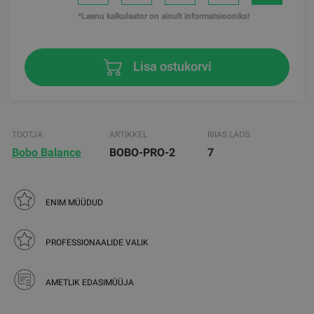
*Laenu kalkulaator on ainult informatsiooniks!
Lisa ostukorvi
TOOTJA
ARTIKKEL
RIIAS LAOS:
Bobo Balance
BOBO-PRO-2
7
ENIM MÜÜDUD
PROFESSIONAALIDE VALIK
AMETLIK EDASIMÜÜJA