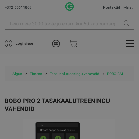
+372 55511808
Kontaktid
Meist
EE
Logi sisse
Algus
Fitness
Tasakaalutreeningu vahendid
BOBO BALANCE tasakaalutreeningu vahendid
BOBO PRO 2 TASAKAALUTREENINGU
VAHENDID