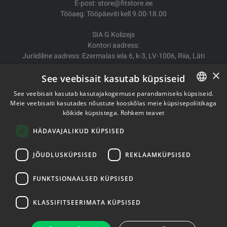
E-post: store@fitstore.ee
Tööaeg: Tööpäeviti kell 9.00-18.00
SIA G Kolizejs
Kontori aadress:
Juriidiline aadress: Ezermalas iela 6, k-3, LV-1006, Riia, Läti
Reg.nr. 44103017158 Mida ei. LV44103017158
×
See veebisait kasutab küpsiseid
A/S SEB Banka LV92UNLA0004007467819
See veebisait kasutab kasutajakogemuse parandamiseks küpsiseid.
Kauba tarne/Tagastamine
Meie veebisaiti kasutades nõustute kooskõlas meie küpsisepoliitikaga
ESTONIAN
Makse
kõikide küpsistega.
Rohkem teavet
Ostutingimused
ENGLISH
Kontaktid
HÄDAVAJALIKUD KÜPSISED
Privaatsuspoliitika
JÕUDLUSKÜPSISED
REKLAAMKÜPSISED
FUNKTSIONAALSED KÜPSISED
Autoriõigused © 2011- 2026 fitstore.ee
KLASSIFITSEERIMATA KÜPSISED