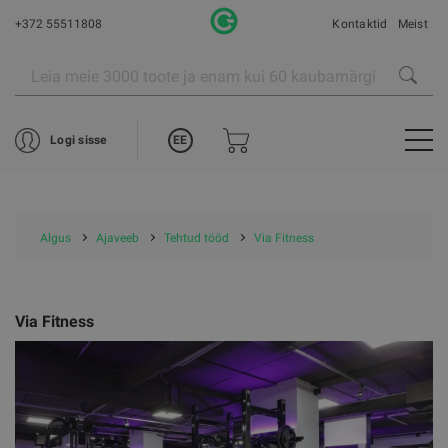
+372 55511808
Kontaktid
Meist
EE
Logi sisse
Algus
Ajaveeb
Tehtud tööd
Via Fitness
Via Fitness